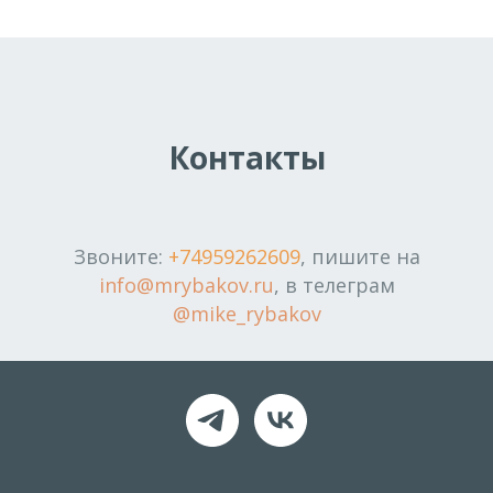
Контакты
Звоните:
+74959262609
, пишите на
info@mrybakov.ru
, в телеграм
@mike_rybakov